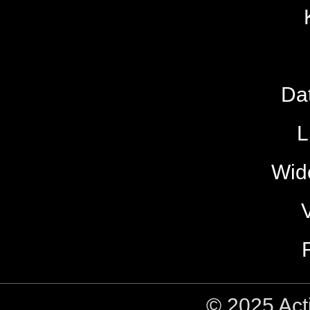
Da
L
Wide
© 2025 Act