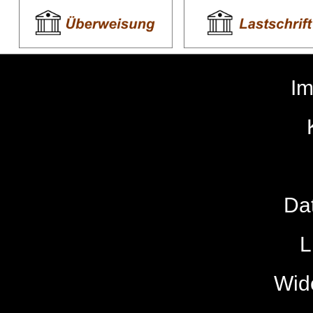
I
Da
L
Wide