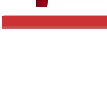
Artikelnr.:
00136
Variante:
Personalisiert:
Mein 
Menge: