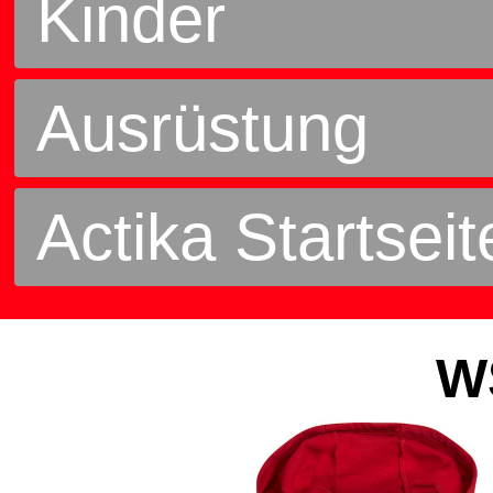
Kinder
Ausrüstung
Actika Startseit
W