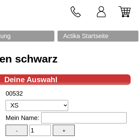
tung
Actika Startseite
en schwarz
Deine Auswahl
00532
Mein Name: