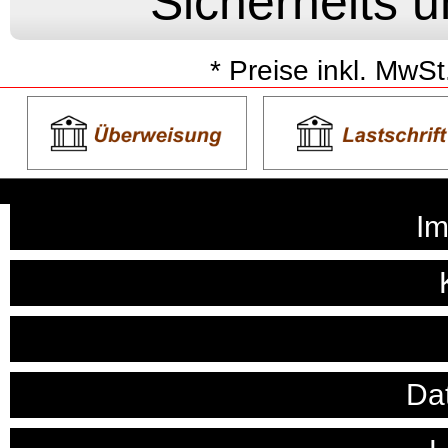
* Preise inkl. MwSt
I
Da