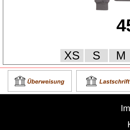
4
XS
S
M
I