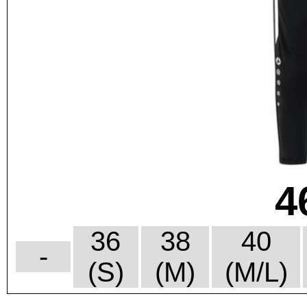
4
36
38
40
-
(S)
(M)
(M/L)