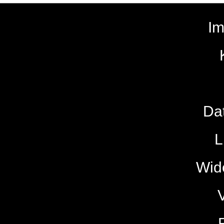
I
Da
L
Wide