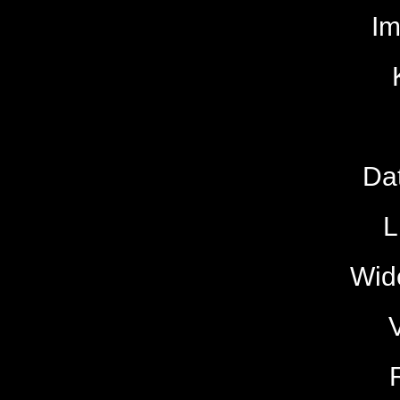
I
Da
L
Wide