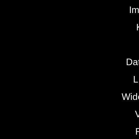
I
Da
L
Wide