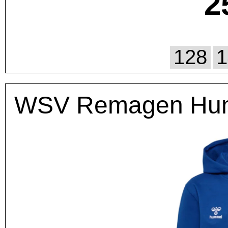
2
128
1
WSV Remagen Humm